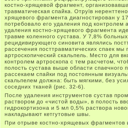
костно-хрящевой фрагмент, организовавша
травматическая спайка. Отруїв неренттено
хрящевого фрагмента диагностирован у 17
потребовало его удаления под контролем 
удаления костно-хрящевого фрагмента иде
травме коленного сустава. У 7,8% больны
рецидивирующего синовита являлись пост
рассечения посттравматических спаек мы
артроскопический скальпель. Место для в
контролем артроскопа с тем расчетом, что
полость сустава выше области спаечного п
рассекаем спайки под постоянным визуал
скальпелем должна: быть мягкими, без ус
соседних тканей (рис. 32-6).
После удаления инструментов сустав про
раствором до «чистой воды», в полость вво
гидрокортизона и 5 мл 0,5% раствора ново
накладывают кетгутовые швы.
При отрыве костно-хрящевых фрагментов 