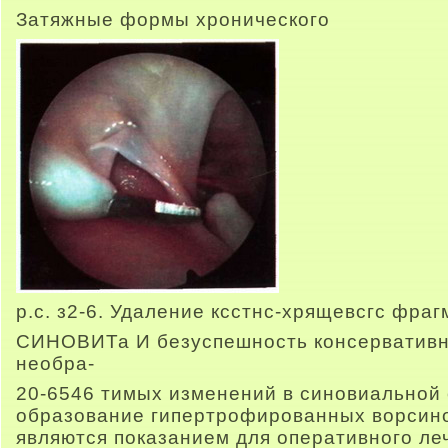
Затяжные формы хронического
p.с. з2-6. Удаление ксстнс-хрящевсгс фраг
СИНОВИТа И безуспешность консервативн
необра-
20-6546 тимых изменений в синовиальной 
образование гипертрофированных ворсинок
являются показанием для оперативного ле