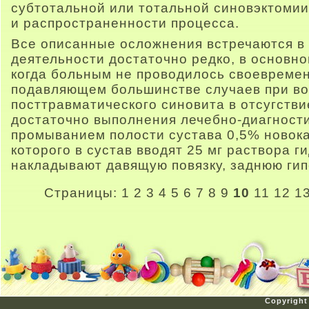
субтотальной или тотальной синовэктомии
и распространенности процесса.
Все описанные осложнения встречаются в
деятельности достаточно редко, в основн
когда больным не проводилось своевремен
подавляющем большинстве случаев при в
посттравматического синовита в отсугстви
достаточно выполнения лечебно-диагности
промыванием полости сустава 0,5% новока
которого в сустав вводят 25 мг раствора г
накладывают давящую повязку, заднюю гип
Страницы:
1
2
3
4
5
6
7
8
9
10
11
12
1
Copyright