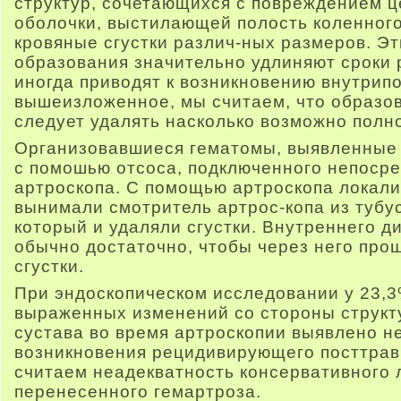
структур, сочетающихся с повреждением 
оболочки, выстилающей полость коленного
кровяные сгустки различ-ных размеров. Эт
образования значительно удлиняют сроки
иногда приводят к возникновению внутрип
вышеизложенное, мы считаем, что образо
следует удалять насколько возможно полн
Организовавшиеся гематомы, выявленные 
с помошью отсоса, подключенного непосре
артроскопа. С помощью артроскопа локали
вынимали смотритель артрос-копа из тубус
который и удаляли сгустки. Внутреннего д
обычно достаточно, чтобы через него пр
сгустки.
При эндоскопическом исследовании у 23,
выраженных изменений со стороны структ
сустава во время артроскопии выявлено н
возникновения рецидивирующего посттрав
считаем неадекватность консервативного 
перенесенного гемартроза.