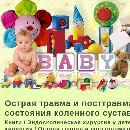
Острая травма и посттравм
состояния коленного сустав
Книги
/
Эндоскопическая хирургия у дет
хирургия
/ Острая травма и посттравмат