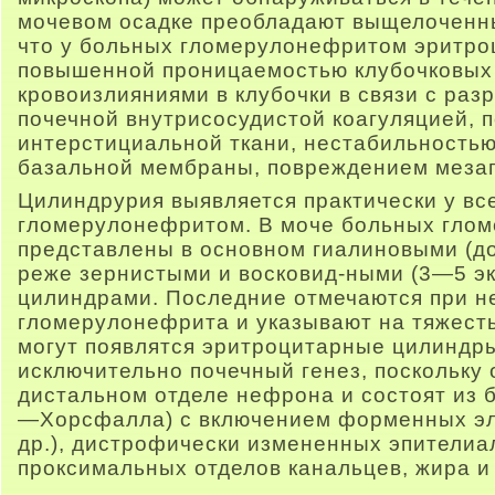
мочевом осадке преобладают выщелоченны
что у больных гломерулонефритом эритро
повышенной проницаемостью клубочковых
кровоизлияниями в клубочки в связи с раз
почечной внутрисосудистой коагуляцией,
интерстициальной ткани, нестабильность
базальной мембраны, повреждением мезаг
Цилиндрурия выявляется практически у вс
гломерулонефритом. В моче больных гло
представлены в основном гиалиновыми (до 
реже зернистыми и восковид-ными (3—5 экз
цилиндрами. Последние отмечаются при 
гломерулонефрита и указывают на тяжесть
могут появлятся эритроцитарные цилиндр
исключительно почечный генез, поскольку 
дистальном отделе нефрона и состоят из 
—Хорсфалла) с включением форменных эл
др.), дистрофически измененных эпителиа
проксимальных отделов канальцев, жира и 