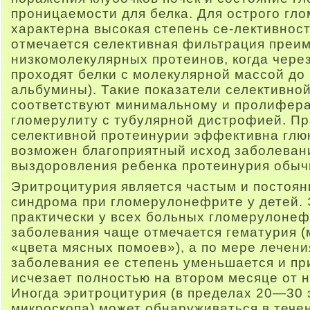
проницаемости для белка. Для острого гл
характерна высокая степень се-лективнос
отмечается селективная фильтрация преи
низкомолекулярных протеинов, когда чере
проходят белки с молекулярной массой до 
альбумины). Такие показатели селективно
соответствуют минимальному и пролифер
гломерулиту с тубулярной дистрофией. Пра
селективной протеинурии эффективна глю
возможен благоприятный исход заболеван
выздоровления ребенка протеинурия обычн
Эритроцитурия является частым и постоя
синдрома при гломерулонефрите у детей.
практически у всех больных гломерулонеф
заболевания чаще отмечается гематурия (
«цвета мясных помоев»), а по мере лечен
заболевания ее степень уменьшается и пр
исчезает полностью на втором месяце от 
Иногда эритроцитурия (в пределах 20—30 
микроскопа) может обнаруживаться в тече