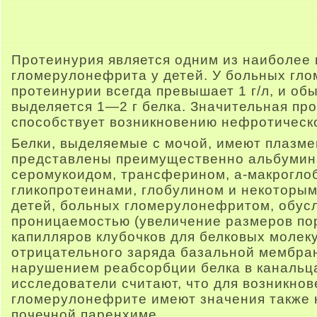
Протеинурия является одним из наиболее 
гломерулонефрита у детей. У больных гл
протеинурии всегда превышает 1 г/л, и обы
выделяется 1—2 г белка. Значительная прот
способствует возникновению нефротическ
Белки, выделяемые с мочой, имеют плазм
представлены преимущественно альбумина
серомукоидом, трансферином, а-макрогло
гликопротеинами, глобулином и некоторым
детей, больных гломерулонефритом, обу
проницаемостью (увеличение размеров по
капилляров клубочков для белковых молек
отрицательного заряда базальной мембра
нарушением реабсорбции белка в канальц
исследователи считают, что для возникно
гломерулонефрите имеют значения также 
почечной паренхиме.