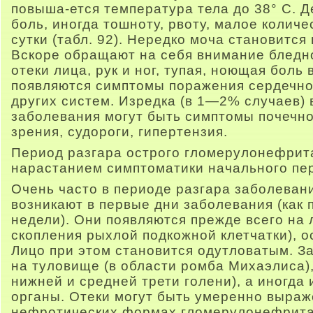
повыша-ется температура тела до 38° С. 
боль, иногда тошноту, рвоту, малое колич
сутки (табл. 92). Нередко моча становится
Вскоре обращают на себя внимание бледно
отеки лица, рук и ног, тупая, ноющая боль
появляются симптомы поражения сердечно
других систем. Изредка (в 1—2% случаев)
заболевания могут быть симптомы почечн
зрения, судороги, гипертензия.
Период разгара острого гломерулонефрит
нарастанием симптоматики начального пери
Очень часто в периоде разгара заболеван
возникают в первые дни заболевания (как 
недели). Они появляются прежде всего на л
скопления рыхлой подкожной клетчатки), о
Лицо при этом становится одутловатым. З
на туловище (в области ромба Михаэлиса),
нижней и средней трети голени), а иногда
органы. Отеки могут быть умеренно выраж
нефротических формах гломерулонефрита