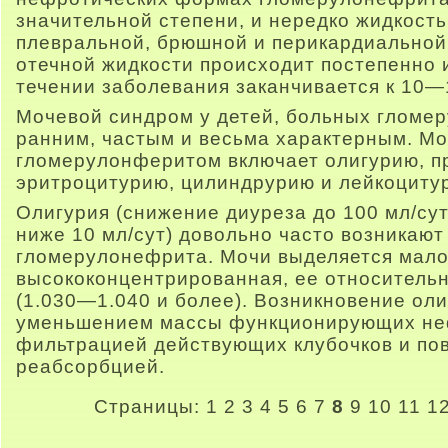
значительной степени, и нередко жидкость
плевральной, брюшной и перикардиальной
отечной жидкости происходит постепенно 
течении заболевания заканчивается к 10—
Мочевой синдром у детей, больных гломе
ранним, частым и весьма характерным. М
гломерулонферитом включает олигурию, п
эритроцитурию, цилиндрурию и лейкоциту
Олигурия (снижение диуреза до 100 мл/сут
ниже 10 мл/сут) довольно часто возникают
гломерулонефрита. Мочи выделяется мало
высококонцентрированная, ее относительн
(1.030—1.040 и более). Возникновение ол
уменьшением массы функционирующих не
фильтрацией действующих клубочков и по
реабсорбцией.
Страницы:
1
2
3
4
5
6
7
8
9
10
11
1