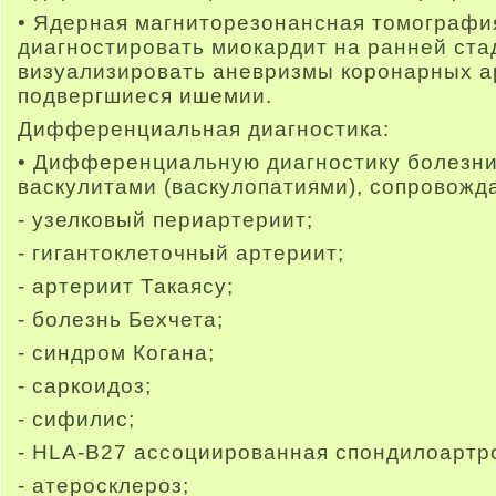
• Ядерная магниторезонансная томографи
диагностировать миокардит на ранней ста
визуализировать аневризмы коронарных ар
подвергшиеся ишемии.
Дифференциальная диагностика:
• Дифференциальную диагностику болезни
васкулитами (васкулопатиями), сопровож
- узелковый периартериит;
- гигантоклеточный артериит;
- артериит Такаясу;
- болезнь Бехчета;
- синдром Когана;
- саркоидоз;
- сифилис;
- HLA-B27 ассоциированная спондилоартр
- атеросклероз;