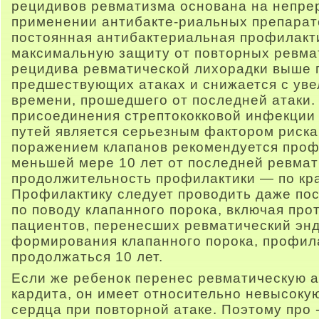
рецидивов ревматизма основана на непр
применении антибакте-риальных препарато
постоянная антибактериальная профилакт
максимальную защиту от повторных ревмат
рецидива ревматической лихорадки выше
предшествующих атаках и снижается с ув
времени, прошедшего от последней атаки. 
присоединения стрептококковой инфекции
путей является серьезным фактором риска
поражением клапанов рекомендуется проф
меньшей мере 10 лет от последней ревмат
продолжительность профилактики — по кра
Профилактику следует проводить даже по
по поводу клапанного порока, включая про
пациентов, перенесших ревматический энд
формирования клапанного порока, профил
продолжаться 10 лет.
Если же ребенок перенес ревматическую а
кардита, он имеет относительно невысоку
сердца при повторной атаке. Поэтому про 