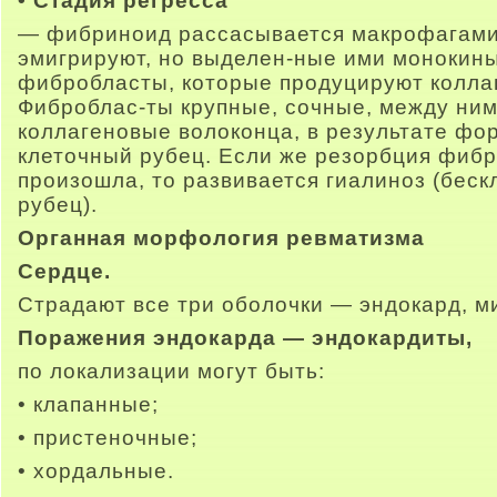
• Стадия регресса
— фибриноид рассасывается макрофагами,
эмигрируют, но выделен-ные ими монокин
фибробласты, которые продуцируют колла
Фиброблас-ты крупные, сочные, между ним
коллагеновые волоконца, в результате фо
клеточный рубец. Если же резорбция фиб
произошла, то развивается гиалиноз (бес
рубец).
Органная морфология ревматизма
Сердце.
Страдают все три оболочки — эндокард, м
Поражения эндокарда — эндокардиты,
по локализации могут быть:
• клапанные;
• пристеночные;
• хордальные.