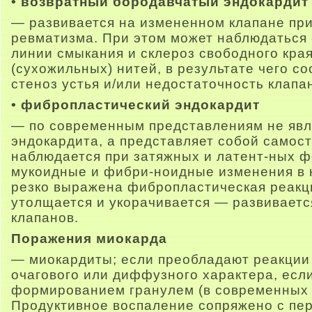
• возвратный бородавчатый эндокардит
— развивается на измененном клапане при
ревматизма. При этом может наблюдаться
линии смыкания и склероз свободного кра
(сухожильных) нитей, в результате чего с
стеноз устья и/или недостаточность клапа
• фибропластический эндокардит
— по современным представлениям не яв
эндокардита, а представляет собой самос
наблюдается при затяжных и латент-ных ф
мукоидные и фибри-ноидные изменения в 
резко выражена фибропластическая реакц
утолщается и укорачивается — развиваетс
клапанов.
Поражения миокарда
— миокардиты; если преобладают реакции
очагового или диффузного характера, есл
формированием гранулем (в современных 
Продуктивное воспаление сопряжено с пе