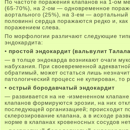
По частоте поражения клапанов на 1-ом м
(65-70%), на 2-ом — одновременное пораж
аортального (25%), на 3-ем — аортальный 
половинні сердца поражаются редко и, как 
поражением слева.
По морфологии различают следующие тип
эндокардита:
• простой эндокардит (вальвулит Талал
— в толще эндокарда возникают очаги мук
набухания. При своевременной адекватно
обратимый, может остаться лишь незначи
патологический процесс не купирован, то 
• острый бородавчатый эндокардит
— развивается на не -измененном клапане
клапанов формируются эрозии, на них отк
последующей организацией; происходит п
склерозирование клапана, а в исходе разв
норме в клапанах кровеносных сосудов нет