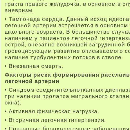
тракта правого желудочка, в основном в с
аневризм.
• Тампонада сердца. Данный исход идиопа
легочной артерии встречается в основном 
школьного возраста. В большинстве случа
наличием у пациентов легочной гипертенз
острой, внезапно возникшей загрудинной 
провоцирующим развитие описываемого со
наличие турбулентных потоков в стволе.
• Внезапная смерть.
Факторы риска формирования расслаи
легочной артерии
• Синдром соединительнотканных дисплази
при наличии пролапса митрального клапан
окна).
• Активная физическая нагрузка.
• Вторичная легочная гипертензия.
• Повторные бронхолегочные заболевания