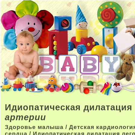
Идиопатическая дилатация
артерии
Здоровье малыша
/
Детская кардиологи
сердца
/ Идиопатическая дилатация лег