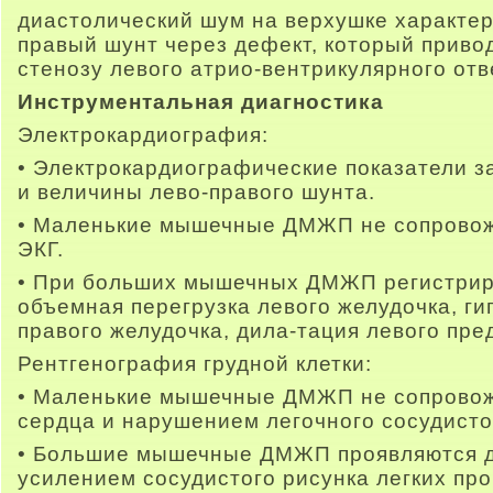
диастолический шум на верхушке характер
правый шунт через дефект, который приво
стенозу левого атрио-вентрикулярного отв
Инструментальная диагностика
Электрокардиография:
• Электрокардиографические показатели з
и величины лево-правого шунта.
• Маленькие мышечные ДМЖП не сопровож
ЭКГ.
• При больших мышечных ДМЖП регистрир
объемная перегрузка левого желудочка, ги
правого желудочка, дила-тация левого пре
Рентгенография грудной клетки:
• Маленькие мышечные ДМЖП не сопровож
сердца и нарушением легочного сосудисто
• Большие мышечные ДМЖП проявляются д
усилением сосудистого рисунка легких пр