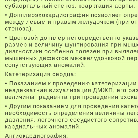
субаортальный стеноз, коарктация аорты.
• Допплерэхокардиография позволяет опре
между левым и правым желудочком (при от
стеноза).
• Цветовой допплер непосредственно указы
размер и величину шунтирования при мы
диагностики особенно полезен при выявл
мышечных дефектов межжелудочковой пере
сопутствующих аномалий.
Катетеризация сердца:
• Показанием к проведению катетеризации
неадекватная визуализация ДМЖП, его раз
величины градиента при проведении эхок
• Другим показанием для проведения кате
необходимость определения величины лег
давления, легочного сосудистого сопроти
кардиаль-ных аномалий.
Ангиокардиография: