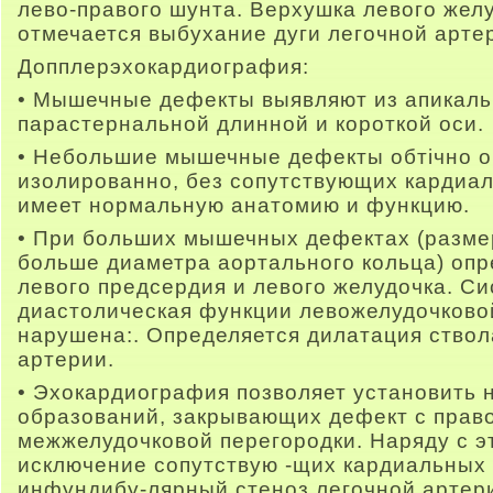
лево-правого шунта. Верхушка левого желу
отмечается выбухание дуги легочной арте
Допплерэхокардиография:
• Мышечные дефекты выявляют из апикальн
парастернальной длинной и короткой оси.
• Небольшие мышечные дефекты обтічно 
изолированно, без сопутствующих кардиа
имеет нормальную анатомию и функцию.
• При больших мышечных дефектах (разме
больше диаметра аортального кольца) опр
левого предсердия и левого желудочка. Си
диастолическая функции левожелудочково
нарушена:. Определяется дилатация ствол
артерии.
• Эхокардиография позволяет установить 
образований, закрывающих дефект с прав
межжелудочковой перегородки. Наряду с э
исключение сопутствую -щих кардиальных 
инфундибу-лярный стеноз легочной артер