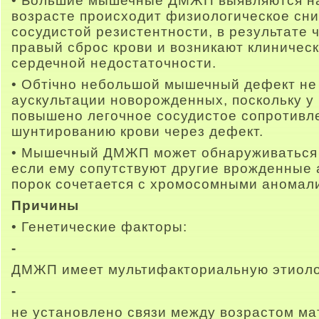
• Большие мышечные ДМЖП выявляются на 
возрасте происходит физиологическое сн
сосудистой резистентности, в результате 
правый сброс крови и возникают клиничес
сердечной недостаточности.
• Обтічно небольшой мышечный дефект не
аускультации новорожденных, поскольку у 
повышено легочное сосудистое сопротивле
шунтированию крови через дефект.
• Мышечный ДМЖП может обнаруживаться 
если ему сопутствуют другие врожденные
порок сочетается с хромосомными аномал
Причины
• Генетические факторы:
-
ДМЖП имеет мультифакториальную этиоло
-
не установлено связи между возрастом м