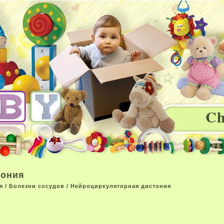
Ch
тония
я
/
Болезни сосудов
/ Нейроциркуляторная дистония