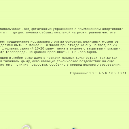
 использовать бег, физические упражнения с применением спортивного
и и т.п. до достижения субмаксимальной нагрузки, равной частоте
меет поддержание нормального ритма основных режимных моментов
должен быть не менее 8-10 часов при отходе ко сну не позднее 23
е школьных занятий 15-20 минут лежа в тишине с закрытыми глазами,
р телепередач не должен превышать 1-1,5 часа вдень.
ещен в любом виде даже в незначительных количествах, так же как
 в табачном дыму, оказывающие токсическое воздействие на еще
тему, психику подростка, особенно в период полового созревания.
Страницы:
1
2
3
4
5
6
7
8
9
10
11