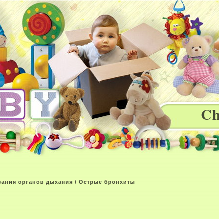
Ch
вания органов дыхания
/ Острые бронхиты