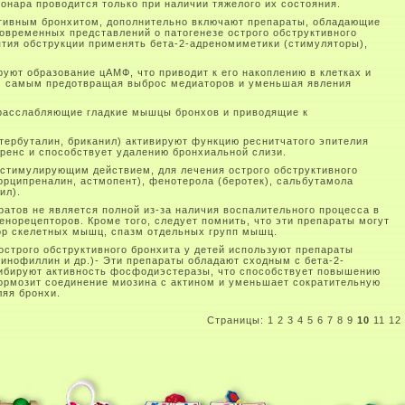
онара проводится только при наличии тяжелого их состояния.
ктивным бронхитом, дополнительно включают препараты, обладающие
овременных представлений о патогенезе острого обструктивного
ятия обструкции применять бета-2-адреномиметики (стимуляторы),
уют образование цАМФ, что приводит к его накоплению в клетках и
ем самым предотвращая выброс медиаторов и уменьшая явления
 расслабляющие гладкие мышцы бронхов и приводящие к
(тербуталин, бриканил) активируют функцию реснитчатого эпителия
ренс и способствует удалению бронхиальной слизи.
остимулирующим действием, для лечения острого обструктивного
орципреналин, астмопент), фенотерола (беротек), сальбутамола
ил).
атов не является полной из-за наличия воспалительного процесса в
ренорецепторов. Кроме того, следует помнить, что эти препараты могут
ор скелетных мышц, спазм отдельных групп мышц.
острого обструктивного бронхита у детей используют препараты
инофиллин и др.)- Эти препараты обладают сходным с бета-2-
ибируют активность фосфодиэстеразы, что способствует повышению
ормозит соединение миозина с актином и уменьшает сократительную
ляя бронхи.
Страницы:
1
2
3
4
5
6
7
8
9
10
11
12