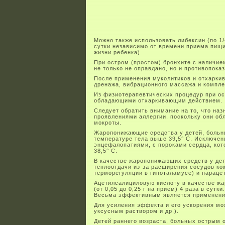
Можно также использовать либексин (по 1/
сутки независимо от времени приема пищи)
жизни ребенка).
При остром (простом) бронхите с наличи
не только не оправдано, но и противопоказ
После применения муколитиков и отхарки
дренажа, вибрационного массажа и компле
Из физиотерапевтических процедур при ос
обладающими отхаркивающим действием.
Следует обратить внимание на то, что на
проявлениями аллергии, поскольку они об
мокроты.
Жаропонижающие средства у детей, больн
температуре тела выше 39,5° С. Исключен
энцефалопатиями, с пороками сердца, ко
38,5° С.
В качестве жаропонижающих средств у дет
теплоотдачи из-за расширения сосудов ко
терморегуляции в гипоталамусе) и параце
Ацетилсалициловую кислоту в качестве жа
(от 0,05 до 0,25 г на прием) 4 раза в сут
Весьма эффективным является применени
Для усиления эффекта и его ускорения м
уксусным раствором и др.).
Детей раннего возраста, больных острым 