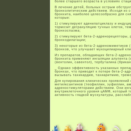
более старшего возраста в условиях стаци
В лечение детей, больных острым обстру
бронхолитическим действием. Исходя из с
бронхита, наиболее целесообразно для сн
которые:
1) стимулируют аденилатциклазу и индуцир
тормозит дегрануляцию тучных клеток, т
бронхоспазма;
2) стимулируют бета-2-адренорецепторы,
бронходилатации;
3) некоторые из бета-2-адреномиметиков 
бронхов, что улучшает мукоцилиарный кли
Из препаратов, обладающих бета-2-адрен
бронхита применяют ингаляции алупента (
(вентолин, савентол), тербуталина (брикан
_ Однако эффективность указанных препар
бронхах, что приводит к потере бета-2-ад
вызывать тахикардию, тахиаритмию, трем
Для купирования клинических проявлений 
метилксантинов (теофиллин, эуфиллин, ам
адреностимуляторами действием. Они инг
внутриклеточного уровня цАМФ, который т
активность гладкой мускулатуры, расслаб