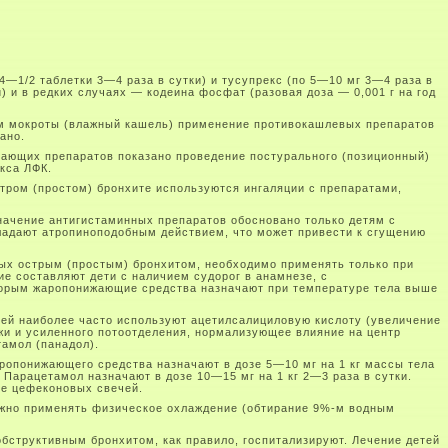
4—1/2 таблетки 3—4 раза в сутки) и тусупрекс (по 5—10 мг 3—4 раза в
 и в редких случаях — кодеина фосфат (разовая доза — 0,001 г на год
ем мокроты (влажный кашель) применение противокашлевых препаратов
ано.
вающих препаратов показано проведение постурального (позиционный)
кса ЛФК.
тром (простом) бронхите используются ингаляции с препаратами,
значение антигистаминных препаратов обосновано только детям с
ладают атропиноподобным действием, что может привести к сгущению
ых острым (простым) бронхитом, необходимо применять только при
ие составляют дети с наличием судорог в анамнезе, с
торым жаропонижающие средства назначают при температуре тела выше
ей наиболее часто используют ацетилсалициловую кислоту (увеличение
жи и усиленного потоотделения, нормализующее влияние на центр
тамол (панадол).
ропонижающего средства назначают в дозе 5—10 мг на 1 кг массы тела
ки. Парацетамол назначают в дозе 10—15 мг на 1 кг 2—3 раза в сутки.
е цефеконовых свечей.
ожно применять физическое охлаждение (обтирание 9%-м водным
обструктивным бронхитом, как правило, госпитализируют. Лечение детей