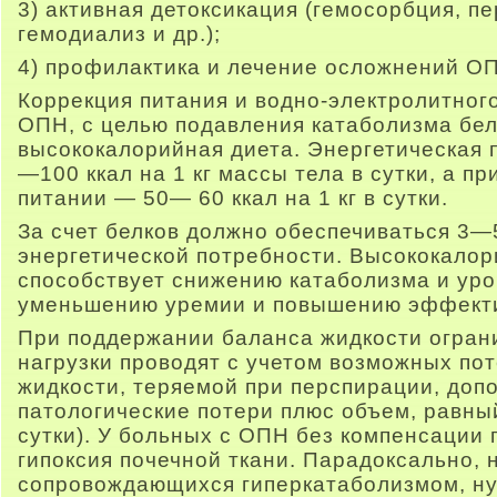
3) активная детоксикация (гемосорбция, п
гемодиализ и др.);
4) профилактика и лечение осложнений О
Коррекция питания и водно-электролитног
ОПН, с целью подавления катаболизма бел
высококалорийная диета. Энергетическая 
—100 ккал на 1 кг массы тела в сутки, а 
питании — 50— 60 ккал на 1 кг в сутки.
За счет белков должно обеспечиваться 3
энергетической потребности. Высококалор
способствует снижению катаболизма и уро
уменьшению уремии и повышению эффекти
При поддержании баланса жидкости огран
нагрузки проводят с учетом возможных по
жидкости, теряемой при перспирации, доп
патологические потери плюс объем, равны
сутки). У больных с ОПН без компенсации 
гипоксия почечной ткани. Парадоксально, 
сопровождающихся гиперкатаболизмом, н