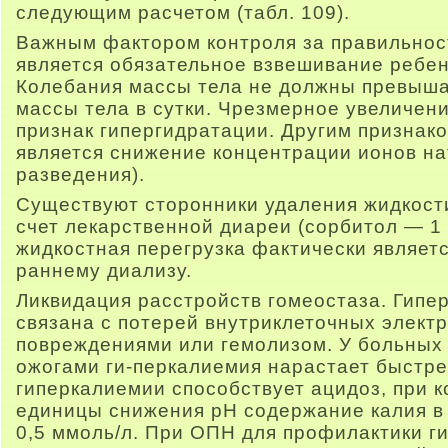
следующим расчетом (табл. 109).
Важным фактором контроля за правильнос
является обязательное взвешивание ребенк
Колебания массы тела не должны превыш
массы тела в сутки. Чрезмерное увеличен
признак гипергидратации. Другим признак
является снижение концентрации ионов на
разведения).
Существуют сторонники удаления жидкости
счет лекарственной диареи (сорбитол — 1 
жидкостная перегрузка фактически являет
раннему диализу.
Ликвидация расстройств гомеостаза. Гип
связана с потерей внутриклеточных элект
повреждениями или гемолизом. У больных 
ожогами ги-перкалиемия нарастает быстре
гиперкалиемии способствует ацидоз, при к
единицы снижения рН содержание калия в
0,5 ммоль/л. При ОПН для профилактики 