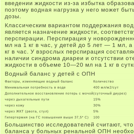
введении жидкости из-за избытка образов
поэтому водная нагрузка у него может быт
дозы.
Классическим вариантом поддержания вод
является назначение жидкости, соответст
перспирации. Перспирация у новорожденно
мл на 1 кг в час, у детей до 5 лет — 1 мл, 
кг в час. У взрослых перспирация составл
наличии синдрома диареи и отсутствии о
жидкости в объеме 10—20 мл на 1 кг в сутк
Водный баланс у детей с ОПН
Факторы, изменяющие водный баланс
Количество
Минимальная потребность в воде
400 мл/м2/сут
Дополнительное восстановление потерь с мочой
(суточный диурез)
через дыхательные пути
15%
через кожу
30%
через ЖКТ (рвота, стул)
5%
Гипертермия (на ГС повышения выше 37,5* С)
100
Большинство исследователей считают, что
баланса у больных ренальной ОПН необхо