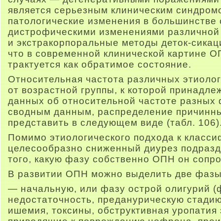
является серьезным клиническим синдромо
патологические изменения в большинстве
дистрофическими изменениями различной 
и экстракорпоральные методы деток-сикац
что в современной клинической картине 
трактуется как обратимое состояние.
Относительная частота различных этиолог
от возрастной группы, к которой принадле
данных об относительной частоте разных 
сводным данным, распределение причинн
представить в следующем виде (табл. 106)
Помимо этиологического подхода к класси
целесообразно сниженный диурез подразд
того, какую фазу собственно ОПН он сопр
В развитии ОПН можно выделить две фазы
— начальную, или фазу острой олигурий 
недостаточность, преданурическую стадию
ишемия, токсины, обструктивная уропатия