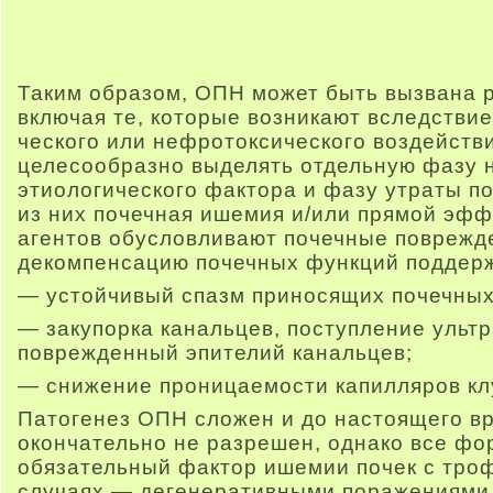
Таким образом, ОПН может быть вызвана 
включая те, которые возникают вследстви
ческого или нефротоксического воздейств
целесообразно выделять отдельную фазу 
этиологического фактора и фазу утраты п
из них почечная ишемия и/или прямой эф
агентов обусловливают почечные поврежде
декомпенсацию почечных функций поддерж
— устойчивый спазм приносящих почечных
— закупорка канальцев, поступление ульт
поврежденный эпителий канальцев;
— снижение проницаемости капилляров кл
Патогенез ОПН сложен и до настоящего в
окончательно не разрешен, однако все фо
обязательный фактор ишемии почек с троф
случаях — дегенеративными поражениями