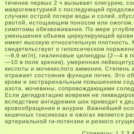
течение первых 2 ч вызывает олигурию, 
макрогематурией с последующей продолжи
случаях острой потери воды и солей, обу
рвотой, истощающим поносом или ожогом,
симптомы обезвоживания. По мере углубл
уменьшения объема циркулирующей крови 
имеет высокую относительную плотность. 
свидетельствует о гипоксическом поражени
—9,9 мг/л), гиалиновые цилиндры (2—4 в п
—10 в поле зрения), умеренная лейкоциту
кислоты и мочекислого аммония. Степень а
отражает состояние функции почек. Это о
крови и экстраренальным повышением сод
азота, мочевины, сопровождающими соле
Если дегидратацию вовремя не ликвидиро
вследствие ангидремии шок приводит к де
кровообращения и анурии. Важнейшей ос
кишечных токсикозах и ожогах является р
артериальной ги-потензии и резкого сгуще
Страницы:
1
2
3