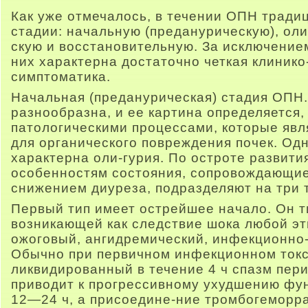
Как уже отмечалось, в течении ОПН тради
стадии: начальную (преданурическую), ол
скую и восстановительную. За исключением
них характерна достаточно четкая клиник
симптоматика.
Начальная (преданурическая) стадия ОПН.
разнообразна, и ее картина определяется,
патологическими процессами, которые яв
для органического повреждения почек. Одн
характерна оли-гурия. По остроте развити
особенностям состояния, сопровождающи
снижением диуреза, подразделяют на три 
Первый тип имеет острейшее начало. Он т
возникающей как следствие шока любой эт
ожоговый, ангидремический, инфекционно-т
Обычно при первичном инфекционном токс
ликвидированный в течение 4 ч спазм пер
приводит к прогрессивному ухудшению фу
12—24 ч, а присоедине-ние тромбогеморра