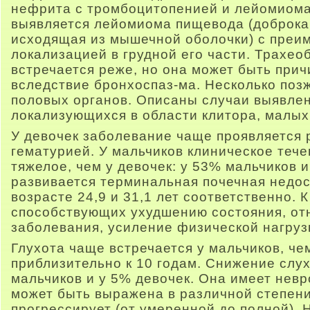
нефрита с тромбоцитопенией и лейомиом
выявляется лейомиома пищевода (доброка
исходящая из мышечной оболочки) с преи
локализацией в грудной его части. Трахе
встречается реже, но она может быть при
вследствие бронхоспаз-ма. Несколько по
половых органов. Описаны случаи выявле
локализующихся в области клитора, малых
У девочек заболевание чаще проявляется
гематурией. У мальчиков клиническое теч
тяжелое, чем у девочек: у 53% мальчиков 
развивается терминальная почечная недос
возрасте 24,9 и 31,1 лет соответственно. 
способствующих ухудшению состояния, от
заболевания, усиление физической нагруз
Глухота чаще встречается у мальчиков, че
приблизительно к 10 годам. Снижение слу
мальчиков и у 5% девочек. Она имеет нев
может быть выражена в различной степени
прогрессирует (от умеренной до полной). 