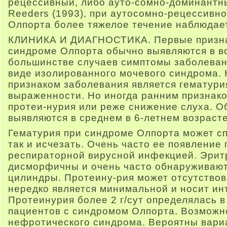
рецессивный, либо ауто-сомно-доминантны
Reeders (1993), при аутосомно-рецессивн
Олпорта более тяжелое течение наблюдае
КЛИНИКА И ДИАГНОСТИКА. Первые признак
синдроме Олпорта обычно выявляются в воз
большинстве случаев симптомы заболеван
виде изолированного мочевого синдрома.
признаком заболевания является гематури
выраженности. Но иногда ранним признак
протеи-нурия или реже снижение слуха. О
выявляются в среднем в 6-летнем возрасте
Гематурия при синдроме Олпорта может сп
так и исчезать. Очень часто ее появление
респираторной вирусной инфекцией. Эрит
дисморфичны и очень часто обнаруживаю
цилиндры. Протеину-рия может отсутствова
нередко является минимальной и носит и
Протеинурия более 2 г/сут определялась в
пациентов с синдромом Олпорта. Возможн
нефротического синдрома. Вероятны вари