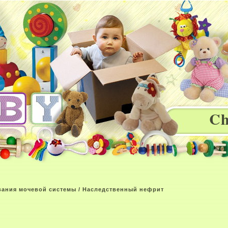
Ch
вания мочевой системы
/ Наследственный нефрит