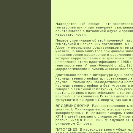
Наследственный нефрит — это генетическ
гематурией и/или протеинурией, связанн
сочетающаяся с патологией слуха и зрени
недостаточности.
Первое упоминание об этой почечной патол
гематурией в нескольких поколениях. A.F. 
Alport, у нескольких родственников с гема
указали на аномалию глаз при данном заб
неравномерное расширение и расслоение 
которых коррелировала с возрастом и пол
нефрологии стала идентификация в 1985 г
гене коллагена IV типа (Fiengold сі а1., 
морфологические и биохимические исследо
Длительное время в литературе одни авто
наследственного нефрита, протекающего ка
другие — только при наследственном нефри
наследственного нефрита без тугоухости 
говорил о семейной гематурии), либо указ
настоящее время идентификация в качеств
альфа-5 цепи коллагена IV типа сделала 
тугоухости и синдрома Олпорта, так как в
ЭПИДЕМИОЛОГИЯ. Распространенность синд
мужчин. В Финляндии частота встречаемос
живорожденных. В Германии синдром Олпо
ХПН у детей связано с синдромом Олпорта
развившихся в 1980—1982 гг. случаев ХПН
синдромом Олпорта.
ПАТОГЕНЕЗ. В настоящее время убедительн