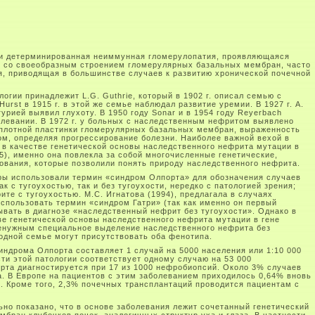
и детерминированная неиммунная гломерулопатия, проявляющаяся
ая со своеобразным строением гломерулярных базальных мембран, часто
я, приводящая в большинстве случаев к развитию хронической почечной
огии принадлежит L.G. Guthrie, который в 1902 г. описал семью с
Hurst в 1915 г. в этой же семье наблюдал развитие уремии. В 1927 г. A.
турией выявил глухоту. В 1950 году Sonar и в 1954 году Reyerbach
олевании. В 1972 г. у больных с наследственным нефритом выявлено
плотной пластинки гломерулярных базальных мембран, выраженность
ом, определяя прогрессирование болезни. Наиболее важной вехой в
. в качестве генетической основы наследственного нефрита мутации в
1985), именно она повлекла за собой многочисленные генетические,
вания, которые позволили понять природу наследственного нефрита.
ры использовали термин «синдром Олпорта» для обозначения случаев
к с тугоухостью, так и без тугоухости, нередко с патологией зрения;
те с тугоухостью. М.С. Игнатова (1994), предлагала в случаях
использовать термин «синдром Гатри» (так как именно он первый
ывать в диагнозе «наследственный нефрит без тугоухости». Однако в
е генетической основы наследственного нефрита мутации в гене
ненужным специальное выделение наследственного нефрита без
 одной семье могут присутствовать оба фенотипа.
рома Олпорта составляет 1 случай на 5000 населения или 1:10 000
ти этой патологии соответствует одному случаю на 53 000
рта диагностируется при 17 из 1000 нефробиопсий. Около 3% случаев
. В Европе на пациентов с этим заболеванием приходилось 0,64% вновь
. Кроме того, 2,3% почечных трансплантаций проводится пациентам с
о показано, что в основе заболевания лежит сочетанный генетический