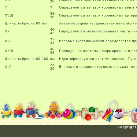
30
?
?
Определяется зачаток коронарных вен в 
36-
XVШ
Определяется зачаток коронарных артер
38
Длина эмбриона 60 мм
Левая передняя кардинальная вена облит
40-
XX
Определяется мезентериальная часть ни
42
32-
XVI
Впервые гистологически определяется п
34
46-
XXШ
Проводящая система сформирована в по
48
Длина эмбриона 60-100 мм
Идентифицируется система волокон Пурк
28-
XIV
Впервые в сердце и крупных сосудах гис
30
Copyright