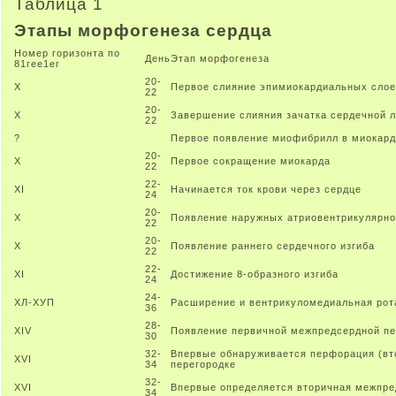
Таблица 1
Этапы морфогенеза сердца
Номер горизонта по
День
Этап морфогенеза
81гее1ег
20-
Х
Первое слияние эпимиокардиальных слое
22
20-
Х
Завершение слияния зачатка сердечной л
22
?
Первое появление миофибрилл в миокар
20-
Х
Первое сокращение миокарда
22
22-
XI
Начинается ток крови через сердце
24
20-
Х
Появление наружных атриовентрикулярно
22
20-
Х
Появление раннего сердечного изгиба
22
22-
XI
Достижение 8-образного изгиба
24
24-
ХЛ-ХУП
Расширение и вентрикуломедиальная рота
36
28-
XIV
Появление первичной межпредсердной пе
30
32-
Впервые обнаруживается перфорация (вт
XVI
34
перегородке
32-
XVI
Впервые определяется вторичная межпре
34