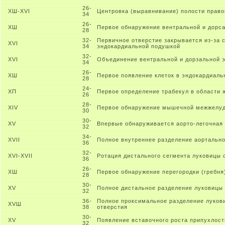
26-
XШ-XVI
Центровка (выравнивание) полости право
34
26-
XШ
Первое обнаружение вентральной и дорс
28
32-
Первичное отверстие закрывается из-за 
XVI
34
эндокардиальной подушкой
32-
XVI
Объединение вентральной и дорзальной 
34
26-
XШ
Первое появление клеток в эндокардиаль
28
24-
XП
Первое определение трабекул в области 
26
28-
XIV
Первое обнаружение мышечной межжелуд
30
30-
XV
Впервые обнаруживается аорто-легочная
32
34-
XVII
Полное внутреннее разделение аортально
36
32-
XVI-XVII
Ротация дистального сегмента луковицы 
36
26-
XШ
Первое обнаружение перегородки (гребня
28
30-
XV
Полное дистальное разделение луковицы
32
36-
Полное проксимальное разделение луков
XVШ
38
отверстия
30-
XV
Появление вставочного роста припухлост
32