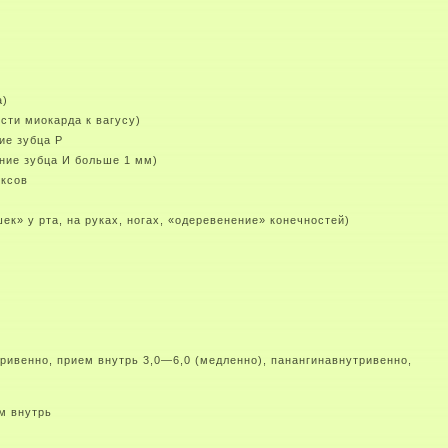
а)
сти миокарда к вагусу)
ие зубца Р
ние зубца И больше 1 мм)
ексов
к» у рта, на руках, ногах, «одеревенение» конечностей)
ривенно, прием внутрь 3,0—6,0 (медленно), панангинавнутривенно,
м внутрь