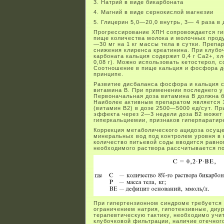
3. Натрий в виде бикарбоната
4. Магний в виде сернокислой магнезии
5. Глицерин 5,0—20,0 внутрь, 3— 4 раза в 
Прогрессирование ХПН сопровождается ги
пище количества молока и молочных проду
—30 мг на 1 кг массы тела в сутки. Препа
снижения клиренса креатинина. При клубо
карбоната кальция содержит 0,4 г Са2+, хл
0,08 г). Можно использовать кетостерол, 
Соотношение в пище кальция и фосфора д
принципе.
Развитие дисбаланса фосфора и кальция с
витамина В. При применении последнего у
Первоначальная доза витамина В должна 
Наиболее активным препаратом является 1
(витамин В2) в дозе 2500—5000 ед/сут. П
эффекта через 2—3 недели доза В2 может 
гиперкальциемии, признаков гиперпаратир
Коррекция метаболического ацидоза осуще
минеральных вод под контролем уровня в 
количество питьевой соды вводится равном
необходимого раствора рассчитывается п
При гипертензионном синдроме требуется 
ограничением натрия, гипотензивные, диу
терапевтическую тактику, необходимо учи
клубочковой фильтрации, наличие отечного