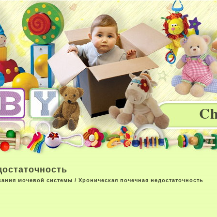
Ch
достаточность
вания мочевой системы
/ Хроническая почечная недостаточность