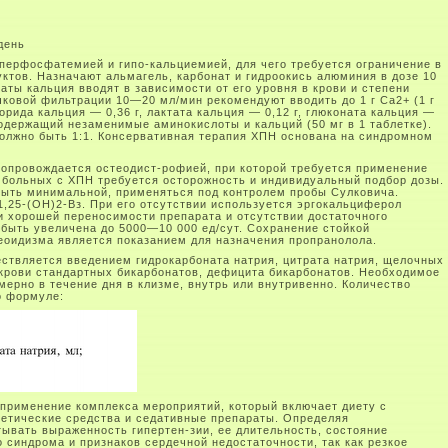
день
перфосфатемией и гипо-кальциемией, для чего требуется ограничение в
ктов. Назначают альмагель, карбонат и гидроокись алюминия в дозе 10
раты кальция вводят в зависимости от его уровня в крови и степени
чковой фильтрации 10—20 мл/мин рекомендуют вводить до 1 г Са2+ (1 г
орида кальция — 0,36 г, лактата кальция — 0,12 г, глюконата кальция —
содержащий незаменимые аминокислоты и кальций (50 мг в 1 таблетке).
олжно быть 1:1. Консервативная терапия ХПН основана на синдромном
опровождается остеодист-рофией, при которой требуется применение
 больных с ХПН требуется осторожность и индивидуальный подбор дозы.
быть минимальной, применяться под контролем пробы Сулковича.
,25-(ОН)2-Вз. При его отсутствии используется эргокальциферол
ри хорошей переносимости препарата и отсутствии достаточного
быть увеличена до 5000—10 000 ед/сут. Сохранение стойкой
еоидизма является показанием для назначения пропранолола.
ствляется введением гидрокарбоната натрия, цитрата натрия, щелочных
крови стандартных бикарбонатов, дефицита бикарбонатов. Необходимое
ерно в течение дня в клизме, внутрь или внутривенно. Количество
о формуле:
применение комплекса мероприятий, который включает диету с
ретические средства и седативные препараты. Определяя
тывать выраженность гипертен-зии, ее длительность, состояние
 синдрома и признаков сердечной недостаточности, так как резкое