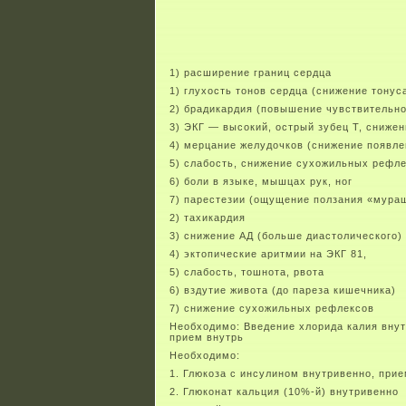
1) расширение границ сердца
1) глухость тонов сердца (снижение тонус
2) брадикардия (повышение чувствительно
3) ЭКГ — высокий, острый зубец Т, снижен
4) мерцание желудочков (снижение появле
5) слабость, снижение сухожильных рефл
6) боли в языке, мышцах рук, ног
7) парестезии (ощущение ползания «мураше
2) тахикардия
3) снижение АД (больше диастолического)
4) эктопические аритмии на ЭКГ 81,
5) слабость, тошнота, рвота
6) вздутие живота (до пареза кишечника)
7) снижение сухожильных рефлексов
Необходимо: Введение хлорида калия внут
прием внутрь
Необходимо:
1. Глюкоза с инсулином внутривенно, прие
2. Глюконат кальция (10%-й) внутривенно