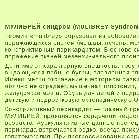
МУЛИБРЕЙ синдром (MULIBREY Syndrom
Термин «mulibrey» образован из аббревиа
поражающихся систем (мышцы, печень, моз
констриктивным перикардитом. В основе 
поражение тканей мезенхи-мального прои
Дети имеют характерную внешность: треуг
выдающиеся лобные бугры, вдавленная спи
Имеют место отставание в моторном разви
обтічно не страдает, мышечная гипотония,
желудочков мозга.
Обувь для детей и подр
детскую и подростковую ортопедическую О
Констриктивный перикардит — главный пр
МУЛИБРЕЙ, проявляется сердечной недост
возраста. Аускультативные данные неспе
перикарда встречается редко, всегда прис
гепатомегалия. При прогрессировании сер