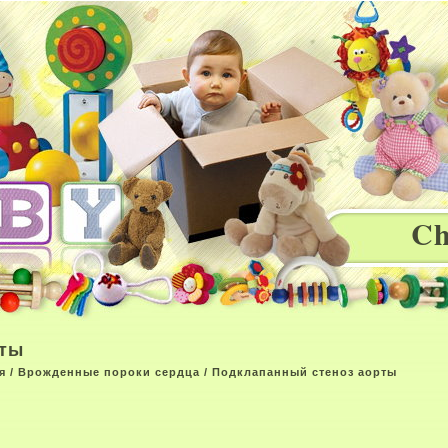
Ch
рты
я
/
Врожденные пороки сердца
/ Подклапанный стеноз аорты