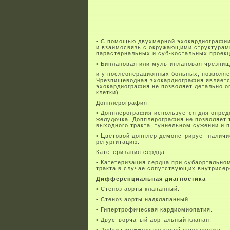
• С помощью двухмерной эхокардиографии 
и взаимосвязь с окружающими структурам
парастернальных и суб-костальных проекц
• Биплановая или мультиплановая чрезпи
и у послеоперационных больных, позволяе
Чрезпищеводная эхокардиография является
эхокардиография не позволяет детально о
клетки).
Допплерография:
• Допплерография используется для опред
желудочка. Допплерография не позволяет 
выходного тракта, туннельном сужении и 
• Цветовой допплер демонстрирует наличи
регургитацию.
Катетеризация сердца:
• Катетеризация сердца при субаортально
тракта в случае сопутствующих внутрисе
Дифференциальная диагностика
• Стеноз аорты клапанный.
• Стеноз аорты надклапанный.
• Гипертрофическая кардиомиопатия.
• Двустворчатый аортальный клапан.