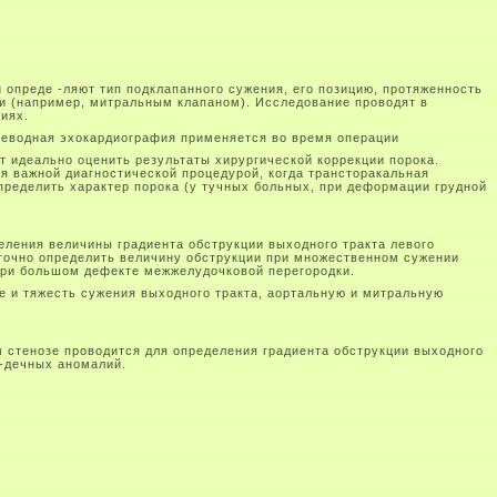
опреде -ляют тип подклапанного сужения, его позицию, протяженность
и (например, митральным клапаном). Исследование проводят в
иях.
щеводная эхокардиография применяется во время операции
т идеально оценить результаты хирургической коррекции порока.
 важной диагностической процедурой, когда трансторакальная
пределить характер порока (у тучных больных, при деформации грудной
еления величины градиента обструкции выходного тракта левого
точно определить величину обструкции при множественном сужении
при большом дефекте межжелудочковой перегородки.
е и тяжесть сужения выходного тракта, аортальную и митральную
м стенозе проводится для определения градиента обструкции выходного
р-дечных аномалий.