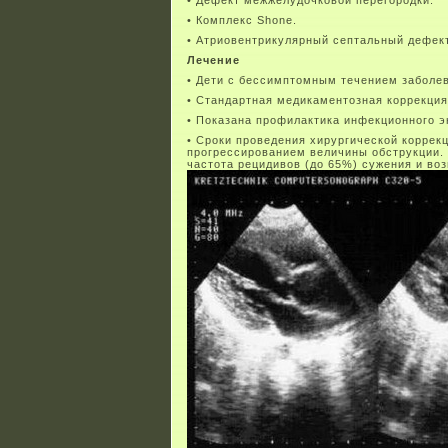
• Дефект межжелудочковой перегородки.
• Комплекс Shone.
• Атриовентрикулярный септальный дефект
Лечение
• Дети с бессимптомным течением заболе
• Стандартная медикаментозная коррекция
• Показана профилактика инфекционного э
• Сроки проведения хирургической коррек
прогрессированием величины обструкции.
частота рецидивов (до 65%) сужения и воз