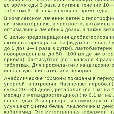
во время еды 3 раза в сутки в течение 10—
таблетки 3—4 раза в сутки во время еды).
В комплексном лечении детей с гипотрофи
витаминотерапию, в частности, витамины г
оптимальных лечебных дозах, а также вита
С целью предотвращения дисбактериоза н
активные препараты: бифидумбактерин, би
до 5 доз 3—4 раза в сутки), лактобактерин
новорожденным, до 50—100 мл детям втор
приема), бактисубтил (по 1 капсуле 3 раза в
таблетках. Для профилактики кандидозног
используют нистатин или леворин.
Анаболические гормоны показаны в период
упорной гипотрофии. Назначают неробол (по
сутки 20—30 дней), ретаболил (по 1 мг на 1
месяц) и метандростендинол (по 0,1 мг на 1
после еды). Эти препараты стимулируют 
улучшают синтез белка. Аналогичным дей
кобаламид. Это естественная коферментн