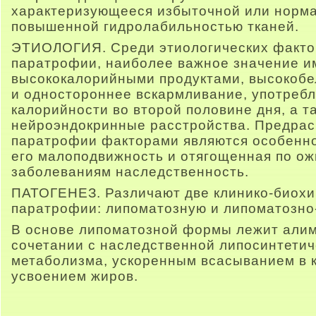
характеризующееся избыточной или норма
повышенной гидролабильностью тканей.
ЭТИОЛОГИЯ. Среди этиологических факто
паратрофии, наиболее важное значение и
высококалорийными продуктами, высокобе
и одностороннее вскармливание, употреб
калорийности во второй половине дня, а т
нейроэндокринные расстройства. Предра
паратрофии факторами являются особенно
его малоподвижность и отягощенная по о
заболеваниям наследственность.
ПАТОГЕНЕЗ. Различают две клинико-биох
паратрофии: липоматозную и липоматозно
В основе липоматозной формы лежит али
сочетании с наследственной липосинтети
метаболизма, ускоренным всасыванием в
усвоением жиров.