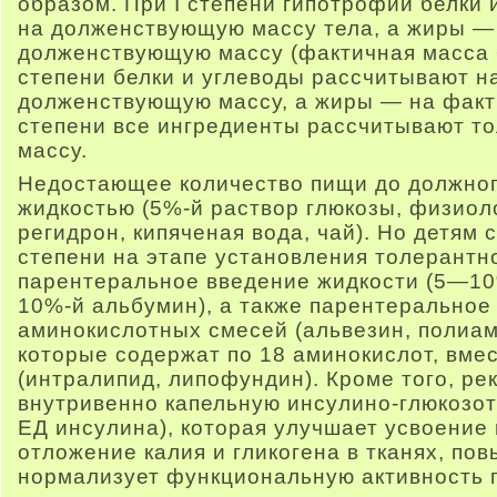
образом. При I степени гипотрофии белки
на долженствующую массу тела, а жиры —
долженствующую массу (фактичная масса + 
степени белки и углеводы рассчитывают н
долженствующую массу, а жиры — на фактич
степени все ингредиенты рассчитывают то
массу.
Недостающее количество пищи до должно
жидкостью (5%-й раствор глюкозы, физиол
регидрон, кипяченая вода, чай). Но детям с 
степени на этапе установления толерантн
парентеральное введение жидкости (5—10
10%-й альбумин), а также парентеральное
аминокислотных смесей (альвезин, полиам
которые содержат по 18 аминокислот, вме
(интралипид, липофундин). Кроме того, ре
внутривенно капельную инсулино-глюкозоте
ЕД инсулина), которая улучшает усвоение 
отложение калия и гликогена в тканях, пов
нормализует функциональную активность г