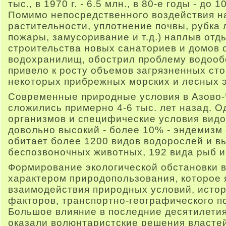
тыс., в 1970 г. - 6.5 млн., в 80-е годы - до
Помимо непосредственного воздействия н
растительности, уплотнение почвы, рубка 
пожары, замусоривание и т.д.) наплыв от
строительства новых санаториев и домов о
водохранилищ, обострил проблему водооб
привело к росту объемов загрязненных ст
некоторых прибрежных морских и лесных 
Современные природные условия в Азово
сложились примерно 4-6 тыс. лет назад. 
организмов и специфические условия вид
довольно высокий - более 10% - эндемизм
обитает более 1200 видов водорослей и в
беспозвоночных животных, 192 вида рыб и
Формирование экологической обстановки в
характером природопользования, которое 
взаимодействия природных условий, истор
факторов, транспортно-географического п
Большое влияние в последние десятилети
оказали волюнтаристские решения властей