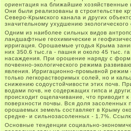
ориентация на ближайшие хозяйственные 
Они были реализованы в строительстве кр
Северо-Крымского канала и других объекто
значительному ухудшению экологического 
Одним из наиболее сильных видов антропо
ландшафтные геохимические и геофизичес
ирригация. Орошаемые угодья Крыма заним
них 350.6 тыс.га - пашня и около 45 тыс. г
насаждения. При орошение наряду с фор
почвенно-экологического режима развива
явления. Ирригационно-промывной режим 
только легкорастворимых солей, но и кальц
снижению содоустойчивости этих почв. П
водами почв, не содержащих гипса и друг
происходит ощелачивание, что приводит к
поверхности почвы. Вся доля засоленных 
орошаемых земель составляет в Крыму око
средне- и сильнозасоленных - 1.7%.
Ссылк
Основные тенденции социально-экономиче