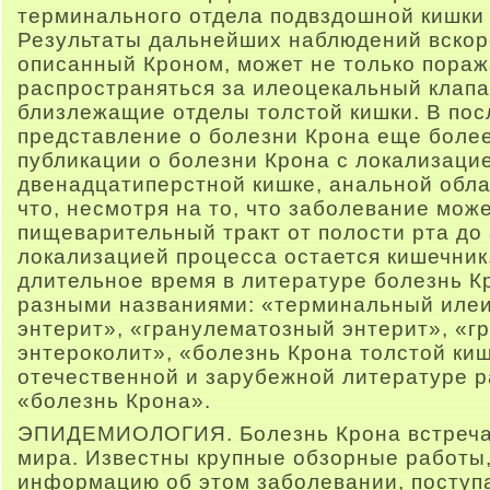
терминального отдела подвздошной кишки 
Результаты дальнейших наблюдений вскоре
описанный Кроном, может не только поража
распространяться за илеоцекальный клапа
близлежащие отделы толстой кишки. В по
представление о болезни Крона еще боле
публикации о болезни Крона с локализацие
двенадцатиперстной кишке, анальной обла
что, несмотря на то, что заболевание мож
пищеварительный тракт от полости рта до
локализацией процесса остается кишечник.
длительное время в литературе болезнь К
разными названиями: «терминальный илеи
энтерит», «гранулематозный энтерит», «
энтероколит», «болезнь Крона толстой ки
отечественной и зарубежной литературе 
«болезнь Крона».
ЭПИДЕМИОЛОГИЯ. Болезнь Крона встречае
мира. Известны крупные обзорные работ
информацию об этом заболевании, поступ