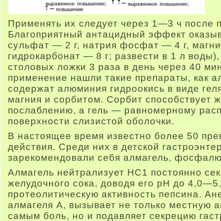
Применять их следует через 1—3 ч после 
Благоприятный антацидный эффект оказыв
сульфат — 2 г, натрия фосфат — 4 г, магни
гидрокарбонат — 8 г; развести в 1 л воды)
столовых ложки 3 раза в день через 40 м
применение нашли такие препараты, как а
содержат алюминия гидроокись в виде гел
магния и сорбитом. Сорбит способствует 
послаблению, а гель — равномерному рас
поверхности слизистой оболочки.
В настоящее время известно более 50 пре
действия. Среди них в детской гастроэнт
зарекомендовали себя алмагель, фосфалюг
Алмагель нейтрализует НС1 постоянно се
желудочного сока, доводя его рН до 4,0—5
протеолитическую активность пепсина. Ан
алмагеля А, вызывает не только местную а
самым боль, но и подавляет секрецию гаст