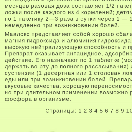
месяцев разовая доза составляет 1/2 пакет
ложки после каждого из 4 кормлений; детя
по 1 пакетику 2—3 раза в сутки через 1 — 
немедленно при возникновении болей.
Маалокс представляет собой хорошо сба
магния гидроксида и алюминия гидроксида,
высокую нейтрализующую способность и п
Препарат оказывает антацидное, адсорб
действие. Его назначают по 1 таблетке (м
держать во рту до полного рассасывания)
суспензии (1 десертная или 1 столовая лож
еды или при возникновении болей. Препар
вкусовые качества, хорошую переносимост
но при длительном применении возможно 
фосфора в организме.
Страницы:
1
2
3
4
5
6
7
8
9
1