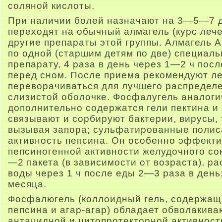
соляной кислоты.
При наличии болей назначают на 3—5—7 д
переходят на обычный алмагель (курс леч
другие препараты этой группы. Алмагель 
по одной (старшим детям по две) специаль
препарату, 4 раза в день через 1—2 ч пос
перед сном. После приема рекомендуют ле
переворачиваться для лучшего распределе
слизистой оболочке. Фосфалугель аналоги
дополнительно содержатся гели пектина и 
связывают и сорбируют бактерии, вирусы, 
вызывая запора; сульфатированные поли
активность пепсина. Он особенно эффекти
пепсиногенной активности желудочного сок
—2 пакета (в зависимости от возраста), ра
воды через 1 ч после еды 2—3 раза в день
месяца.
Фосфалюгель (коллоидный гель, содержащ
пепсина и агар-агар) обладает обволакив
антацидной и цитопротекторной активност