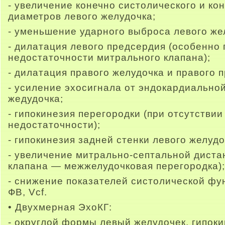
- увеличение конечно систолического и ко
диаметров левого желудочка;
- уменьшение ударного выброса левого же
- дилатация левого предсердия (особенно
недостаточности митрального клапана);
- дилатация правого желудочка и правого 
- усиление эхосигнала от эндокардиально
жедудочка;
- гипокинезия перегородки (при отсутстви
недостаточности);
- гипокинезия задней стенки левого желудо
- увеличение митрально-септальной диста
клапана — межжелудочковая перегородка);
- снижение показателей систолической фу
ФВ, Vcf.
• Двухмерная ЭхоКГ:
- округлой формы левый желудочек, гипоки