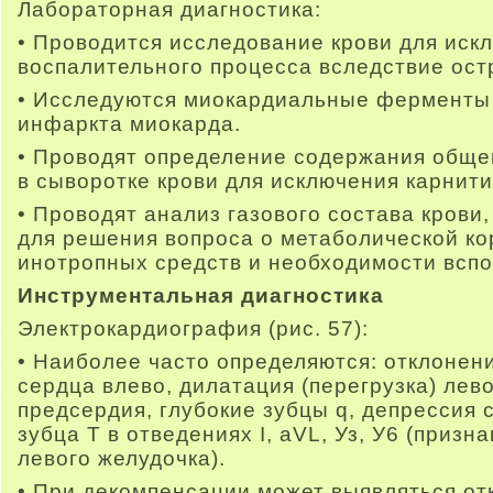
Лабораторная диагностика:
• Проводится исследование крови для иск
воспалительного процесса вследствие ост
• Исследуются миокардиальные ферменты 
инфаркта миокарда.
• Проводят определение содержания общег
в сыворотке крови для исключения карнит
• Проводят анализ газового состава крови
для решения вопроса о метаболической ко
инотропных средств и необходимости вспо
Инструментальная диагностика
Электрокардиография (рис. 57):
• Наиболее часто определяются: отклонен
сердца влево, дилатация (перегрузка) лев
предсердия, глубокие зубцы q, депрессия 
зубца Т в отведениях I, aVL, Уз, У6 (призн
левого желудочка).
• При декомпенсации может выявляться от