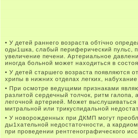
• У детей раннего возраста обтічно опред
оды1шка, слабый периферический пульс, 
увеличение печени. Артериальное давлен
иногда больной может находиться в состо
• У детей старшего возраста появляются о
хрипы в нижних отделах легких, набухание
• При осмотре ведущими признаками являю
разлитой сердечный толчок, ритм галопа, 
легочной артерией. Может выслушиваться
митральной или трикуспидальной недоста
• У новорожденных при ДКМП могут преоб
ды1хательной недостаточности, а кардио
при проведении рентгенографического ис