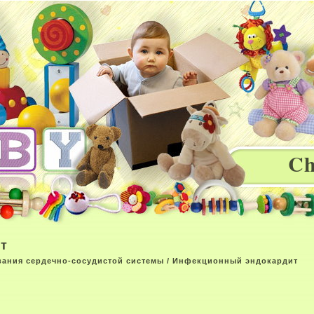
Ch
т
вания сердечно-сосудистой системы
/ Инфекционный эндокардит